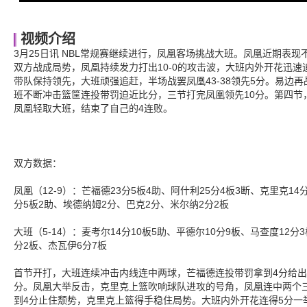
视频介绍
3月25日讯 NBL常规赛继续进行，凤凰客场挑战大班。凤凰近期表
双方战成局势，凤凰持续发力打出10-0的攻击波，大班内外开花迅
带队保持领先，大班顽强追赶，半场战罢凤凰43-38领先5分。易边
班不断冲击篮筐连投带罚迫近比分，三节打完凤凰领先10分。第四节
凤凰轻取大班，结束了自己的4连败。
双方数据：
凤凰（12-9）：芒福德23分5板4助、阿什利25分4板3断、克里克14
分5板2助、埃德纳姆2分、巴克2分、米尔纳2分2板
大班（5-14）：麦考尔14分10板5助、平德尔10分9板、马查度12分
分2板、杰瓦伊6分7板
首节开打，大班连续冲击内线连中两球，芒福德连投带罚拿到4分给
分。凤凰大举反击，克里克上篮吹响球队进攻的号角，凤凰连中两个三
到4分止住颓势，克里克上篮得手稳住局势。大班内外开花连得5分一举