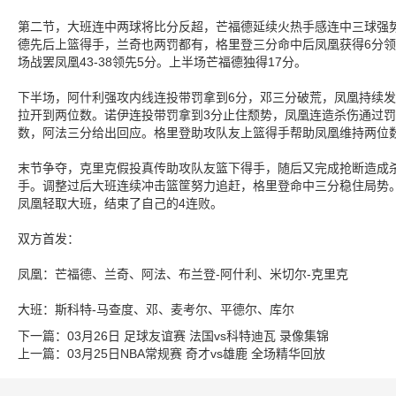
第二节，大班连中两球将比分反超，芒福德延续火热手感连中三球强
德先后上篮得手，兰奇也两罚都有，格里登三分命中后凤凰获得6分
场战罢凤凰43-38领先5分。上半场芒福德独得17分。
下半场，阿什利强攻内线连投带罚拿到6分，邓三分破荒，凤凰持续发
拉开到两位数。诺伊连投带罚拿到3分止住颓势，凤凰连造杀伤通过
数，阿法三分给出回应。格里登助攻队友上篮得手帮助凤凰维持两位数优
末节争夺，克里克假投真传助攻队友篮下得手，随后又完成抢断造成
手。调整过后大班连续冲击篮筐努力追赶，格里登命中三分稳住局势。
凤凰轻取大班，结束了自己的4连败。
双方首发：
凤凰：芒福德、兰奇、阿法、布兰登-阿什利、米切尔-克里克
大班：斯科特-马查度、邓、麦考尔、平德尔、库尔
下一篇：
03月26日 足球友谊赛 法国vs科特迪瓦 录像集锦
上一篇：
03月25日NBA常规赛 奇才vs雄鹿 全场精华回放