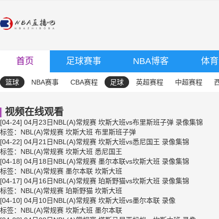
首页
足球赛事
NBA博客
体育
篮球
NBA赛事
CBA赛程
足球
英超赛程
中超赛程
视频在线观看
[04-24]
04月23日NBL(A)常规赛 坎斯大班vs布里斯班子弹 录像集锦
标签：
NBL(A)常规赛
坎斯大班
布里斯班子弹
[04-22]
04月21日NBL(A)常规赛 坎斯大班vs悉尼国王 录像集锦
标签：
NBL(A)常规赛
坎斯大班
悉尼国王
[04-18]
04月18日NBL(A)常规赛 墨尔本联vs坎斯大班 录像集锦
标签：
NBL(A)常规赛
墨尔本联
坎斯大班
[04-17]
04月16日NBL(A)常规赛 珀斯野猫vs坎斯大班 录像集锦
标签：
NBL(A)常规赛
珀斯野猫
坎斯大班
[04-10]
04月10日NBL(A)常规赛 坎斯大班vs墨尔本联 录像
标签：
NBL(A)常规赛
坎斯大班
墨尔本联