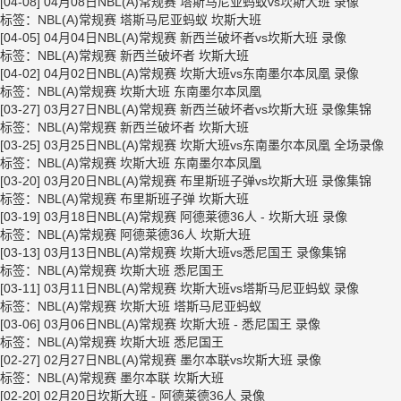
[04-08]
04月08日NBL(A)常规赛 塔斯马尼亚蚂蚁vs坎斯大班 录像
标签：
NBL(A)常规赛
塔斯马尼亚蚂蚁
坎斯大班
[04-05]
04月04日NBL(A)常规赛 新西兰破坏者vs坎斯大班 录像
标签：
NBL(A)常规赛
新西兰破坏者
坎斯大班
[04-02]
04月02日NBL(A)常规赛 坎斯大班vs东南墨尔本凤凰 录像
标签：
NBL(A)常规赛
坎斯大班
东南墨尔本凤凰
[03-27]
03月27日NBL(A)常规赛 新西兰破坏者vs坎斯大班 录像集锦
标签：
NBL(A)常规赛
新西兰破坏者
坎斯大班
[03-25]
03月25日NBL(A)常规赛 坎斯大班vs东南墨尔本凤凰 全场录像
标签：
NBL(A)常规赛
坎斯大班
东南墨尔本凤凰
[03-20]
03月20日NBL(A)常规赛 布里斯班子弹vs坎斯大班 录像集锦
标签：
NBL(A)常规赛
布里斯班子弹
坎斯大班
[03-19]
03月18日NBL(A)常规赛 阿德莱德36人 - 坎斯大班 录像
标签：
NBL(A)常规赛
阿德莱德36人
坎斯大班
[03-13]
03月13日NBL(A)常规赛 坎斯大班vs悉尼国王 录像集锦
标签：
NBL(A)常规赛
坎斯大班
悉尼国王
[03-11]
03月11日NBL(A)常规赛 坎斯大班vs塔斯马尼亚蚂蚁 录像
标签：
NBL(A)常规赛
坎斯大班
塔斯马尼亚蚂蚁
[03-06]
03月06日NBL(A)常规赛 坎斯大班 - 悉尼国王 录像
标签：
NBL(A)常规赛
坎斯大班
悉尼国王
[02-27]
02月27日NBL(A)常规赛 墨尔本联vs坎斯大班 录像
标签：
NBL(A)常规赛
墨尔本联
坎斯大班
[02-20]
02月20日坎斯大班 - 阿德莱德36人 录像