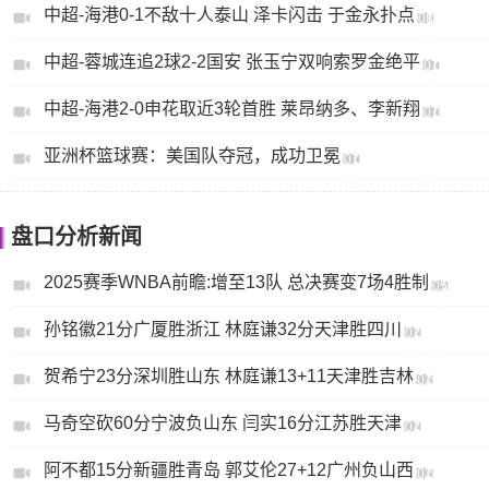
中超-海港0-1不敌十人泰山 泽卡闪击 于金永扑点
05
08
日
月
中超-蓉城连追2球2-2国安 张玉宁双响索罗金绝平
05
07
日
月
中超-海港2-0申花取近3轮首胜 莱昂纳多、李新翔
27
07
日
月
亚洲杯篮球赛：美国队夺冠，成功卫冕
26
07
日
月
08
日
盘口分析新闻
2025赛季WNBA前瞻:增至13队 总决赛变7场4胜制
05
月
孙铭徽21分广厦胜浙江 林庭谦32分天津胜四川
14
02
日
月
贺希宁23分深圳胜山东 林庭谦13+11天津胜吉林
26
02
日
月
马奇空砍60分宁波负山东 闫实16分江苏胜天津
26
02
日
月
阿不都15分新疆胜青岛 郭艾伦27+12广州负山西
26
02