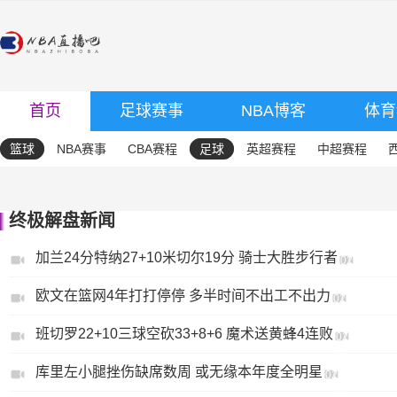
首页
足球赛事
NBA博客
体育
篮球
NBA赛事
CBA赛程
足球
英超赛程
中超赛程
终极解盘新闻
加兰24分特纳27+10米切尔19分 骑士大胜步行者
02
月
欧文在篮网4年打打停停 多半时间不出工不出力
06
02
日
月
班切罗22+10三球空砍33+8+6 魔术送黄蜂4连败
06
02
日
月
库里左小腿挫伤缺席数周 或无缘本年度全明星
06
02
日
月