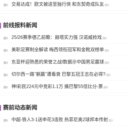
交易达成！欧文被送至独行侠 和东契奇成队友
06
02
日
月
06
日
前线报料新闻
25/26赛季德乙前瞻：赫塔实力强 汉诺威抢戏
07
月
美职足赛制全解读 梅西领衔冠军和金靴双榜单
30
07
日
月
东亚杯迎熟悉的荣誉之战!数据示中国男足赢球
18
07
日
月
切尔西一路"躺赢"遭看衰 巴黎五冠王志在必得?
14
07
日
月
神!彩民224元中竞彩1.1万 擒巴黎55倍比分-票
12
07
日
月
10
日
赛前动态新闻
中超-铁人3-1送申花3连败 热菲尼奥2球邦本传射
08
月