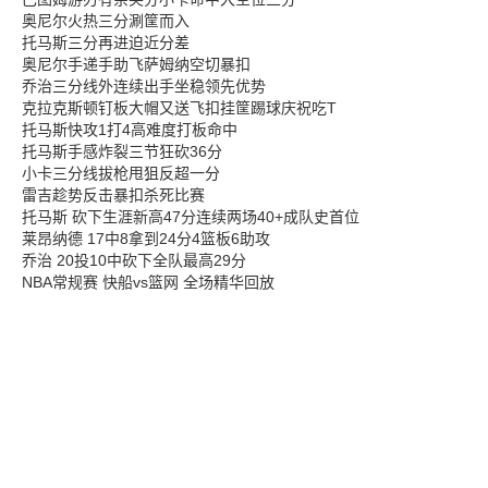
奥尼尔火热三分涮筐而入
托马斯三分再进迫近分差
奥尼尔手递手助飞萨姆纳空切暴扣
乔治三分线外连续出手坐稳领先优势
克拉克斯顿钉板大帽又送飞扣挂筐踢球庆祝吃T
托马斯快攻1打4高难度打板命中
托马斯手感炸裂三节狂砍36分
小卡三分线拔枪甩狙反超一分
雷吉趁势反击暴扣杀死比赛
托马斯 砍下生涯新高47分连续两场40+成队史首位
莱昂纳德 17中8拿到24分4篮板6助攻
乔治 20投10中砍下全队最高29分
NBA常规赛 快船vs篮网 全场精华回放