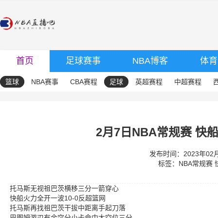
首页
足球赛事
NBA博客
体育
篮球
NBA赛事
CBA赛程
足球
英超赛程
中超赛程
2月7日NBA常规赛 快船
发布时间：2023年02月0
标签：
NBA常规赛
托马斯无视祖巴茨横移三分一箭穿心
快船火力全开一波10-0反超篮网
托马斯再找祖巴茨干拔中距离手起刀落
巴图姆游刃有余突分小卡命中大空位三分