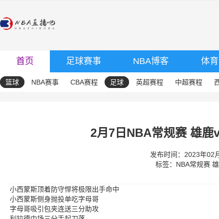
首页
足球赛事
NBA博客
体育
篮球
NBA赛事
CBA赛程
足球
英超赛程
中超赛程
2月7日NBA常规赛 雄鹿
发布时间：2023年02月0
标签：
NBA常规赛
雄
小西蒙斯顶着防守悍将极限出手命中
小西蒙斯侧身抛投单吃字母哥
字母哥吸引包夹连送三分助攻
利拉德中场三分手起刀落