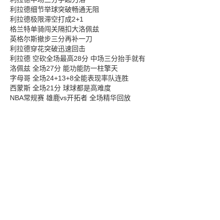
利拉德细节举球突破畅通无阻
利拉德极限滞空打成2+1
格兰特单骑闯关隔扣大洛佩兹
英格尔斯撤步三分再补一刀
利拉德穿花突破迅速回击
利拉德 空砍全场最高28分 中场三分抬手就有
洛佩兹 全场27分 能功能防一柱擎天
字母哥 全场24+13+8全能表现率队连胜
西蒙斯 全场21分 球球都是高难度
NBA常规赛 雄鹿vs开拓者 全场精华回放