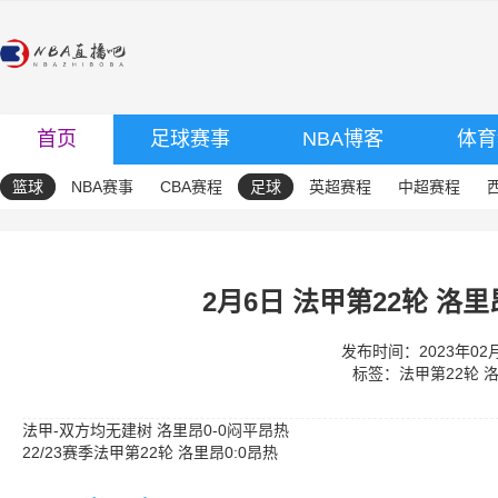
首页
足球赛事
NBA博客
体育
篮球
NBA赛事
CBA赛程
足球
英超赛程
中超赛程
2月6日 法甲第22轮 洛里
发布时间：2023年02月0
标签：
法甲第22轮
法甲-双方均无建树 洛里昂0-0闷平昂热
22/23赛季法甲第22轮 洛里昂0:0昂热