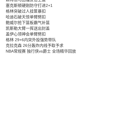
塞克斯顿硬刚防守打进2+1
格林突破过人挂筐暴扣
哈迪石破天惊单臂劈扣
鲍威尔抢下篮板霸气补篮
凯斯勒大臂一挥送出封盖
盖伊心领神会单臂劈扣
格林 29+6内突外投强势带队
克拉克森 26分轰炸内线予取予求
NBA常规赛 独行侠vs爵士 全场精华回放