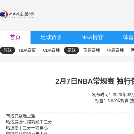
首页
足球赛事
NBA博客
体育
篮球
NBA赛事
CBA赛程
足球
英超赛程
中超赛程
2月7日NBA常规赛 独行
发布时间：2023年02月0
标签：
NBA常规赛
独
布洛克飘逸上篮
哈达威张弓搭箭飚中三分
哈迪抬手三分一箭穿心
赖特信马由缰反击上篮