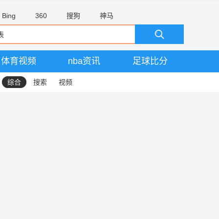
Bing
360
搜狗
神马
体育视频
nba资讯
足球比分
综合
搜索
视频