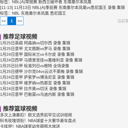
标签：
NBL(A)常规赛
新西兰破坏者
东南墨尔本凤凰
[11-13]
11月13日 NBL(A)季前赛 东南墨尔本凤凰vs悉尼国王 录像 集锦
标签：
NBL
东南墨尔本凤凰
悉尼国王
<<
1
>>
当前第
推荐足球视频
1月25日英超 阿森纳vs切尔西 录像 集锦
1月25日意甲 尤文图斯vs罗马 录像 集锦
1月24日意甲 国际米兰vs卡尔皮 录像 集锦
1月24日西甲 马德里竞技vs塞维利亚 录像 集锦
1月25日比甲 标准列日vs根特 全场录像
1月25日德甲 沙尔克04vs云达不莱梅 录像 集锦
1月24日意甲 萨索罗vs博洛尼亚 录像 集锦
1月24日意甲 维罗纳vs热那亚 录像 集锦
1月24日意甲 拉齐奥vs切沃 录像 集锦
1月24日意甲 巴勒莫vs乌迪内斯 录像 集锦
推荐篮球视频
多次上演暴扣！欧文选秀前罕见试训视频
科韦玫瑰领衔！NBA球星十大奢华豪车盘点
卡哇伊！NBA球星幼年萌照大放送