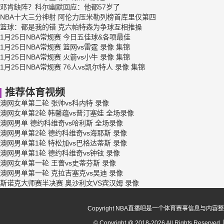
邓肯缺阵？科尔幽默回应：他都57岁了
NBA十大三分神射 阿伦力压米勒列榜首库里仅第四
篮球：都是我的错 克六帕特森为争球互相推搡
1月25日NBA常规赛 今日五佳球&各项最佳
1月25日NBA常规赛 篮网vs雷霆 录像 集锦
1月25日NBA常规赛 火箭vs小牛 录像 集锦
1月25日NBA常规赛 76人vs凯尔特人 录像 集锦
推荐体育视频
澳网女单第二轮 张帅vs科内特 录像
澳网女单第2轮 韩馨蕴vs普汀塞娃 全场录像
澳网男单 德约科维奇vs哈利斯 全场录像
澳网男单第2轮 德约科维奇vs海耶斯 录像
澳网男单第1轮 特松加vs巴格达蒂斯 录像
澳网男单第1轮 德约科维奇vs钟铉 录像
澳网女单第一轮 王蔷vs史蒂芬斯 录像
澳网男单第一轮 克拉吉塞克vs吴迪 录像
斯诺克大师赛半决赛 奥沙利文VS宾汉姆 录像
Copyright NBA直播吧是一个体育赛事信
© Copyright @ 2018-2026 All Rights Reserv