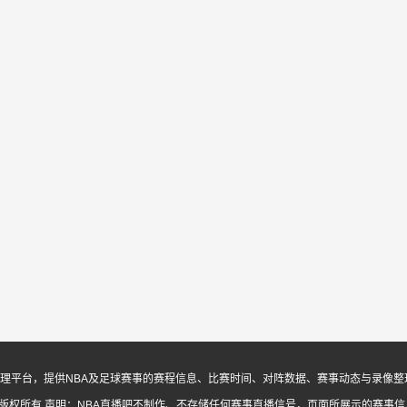
息与内容整理平台，提供NBA及足球赛事的赛程信息、比赛时间、对阵数据、赛事动态与录
ed. 版权所有
声明：NBA直播吧不制作、不存储任何赛事直播信号，页面所展示的赛事