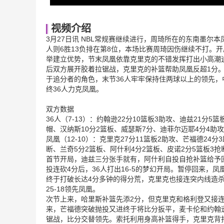
视频介绍
3月27日讯 NBL常规赛继续进行，周琦所在的东南墨尔本
人则6胜13负排在第8位，本场比赛周琦因伤继续不打。
举建立优势，节末凤凰依靠克里克的不错发挥打出小高潮
后双方展开胶着拉锯战，克里克的补篮帮助凤凰反超1分。
于追分者的角色，末节36人牢牢保持住两球以上的领先，
终36人力克凤凰。
双方数据
36人（7-13）：约翰逊22分10篮板3助攻、迪兹21分5
帽、汉纳斯10分2篮板、威瑟斯7分、迪菲尔迈耶4分4助攻
凤凰（12-10）：克里克27分11篮板2助攻、芒福德24
断、兰奇5分2篮板、阿什利4分2篮板、皮诺2分5篮板3抢
首节开局，迪兹三分张手就有，阿什利自投自抢补篮给予回
投连砍4分后，36人打出16-5的梦幻开局。暂停回来
终于打破长达4分多钟的得分荒，克里克也接连突内线造杀
25-18领先凤凰。
次节上来，哈里斯补篮先添2分，但克里克和格利登又接
来，芒福德突破抛投又进终于将比分扳平，麦卡伦和约翰
锯战，比分交替领先。索托利用身高补篮得手，克里克背