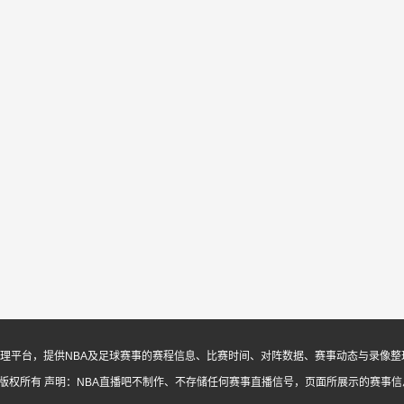
息与内容整理平台，提供NBA及足球赛事的赛程信息、比赛时间、对阵数据、赛事动态与录
ed. 版权所有
声明：NBA直播吧不制作、不存储任何赛事直播信号，页面所展示的赛事