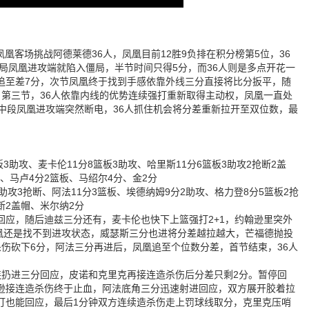
凤凰客场挑战阿德莱德36人，凤凰目前12胜9负排在积分榜第5位，36
开局凤凰进攻端就陷入僵局，半节时间只得5分，而36人则是多点开花一
追至差7分，次节凤凰终于找到手感依靠外线三分直接将比分扳平，随
第三节，36人依靠内线的优势连续强打重新取得主动权，凤凰一直处
中段凤凰进攻端突然断电，36人抓住机会将分差重新拉开至双位数，最
篮板3助攻、麦卡伦11分8篮板3助攻、哈里斯11分6篮板3助攻2抢断2盖
、马卢4分2篮板、马绍尔4分、金2分
分3助攻3抢断、阿法11分3篮板、埃德纳姆9分2助攻、格力登8分5篮板2抢
断2盖帽、米尔纳2分
应，随后迪兹三分还有，麦卡伦也快下上篮强打2+1，约翰逊里突外
，凤凰还是找不到进攻状态，威瑟斯三分也进将分差越拉越大，芒福德抛投
伤砍下6分，阿法三分再进后，凤凰追至个位数分差，首节结束，36人
连扔进三分回应，皮诺和克里克再接连造杀伤后分差只剩2分。暂停回
逊接连造杀伤终于止血，阿法底角三分迅速射进回应，双方展开胶着拉
打也能回应，最后1分钟双方连续造杀伤走上罚球线取分，克里克压哨