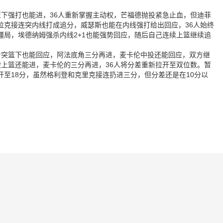
下强打也能进，36人重新掌握主动权，芒福德抛投紧急止血，但迪菲
拉克接连突内线打成追分，威瑟斯也能在内线强打给出回应，36人始终
局，埃德纳姆强杀内线2+1也能强势回应，随后自己连续上篮继续追
步突篮下也能回应，阿法底角三分再进，麦卡伦中投还能回应，双方继
上篮还能进，麦卡伦的三分再进，36人将分差重新拉开至双位数。暂
至18分，虽然格利登和克里克接连扔进三分，但分差还是在10分以