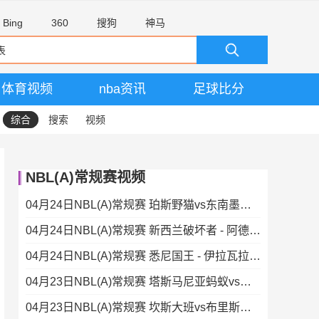
Bing
360
搜狗
神马
体育视频
nba资讯
足球比分
综合
搜索
视频
NBL(A)常规赛视频
04月24日NBL(A)常规赛 珀斯野猫vs东南墨尔本凤凰 录像
04月24日NBL(A)常规赛 新西兰破坏者 - 阿德莱德36人 录像集锦
04月24日NBL(A)常规赛 悉尼国王 - 伊拉瓦拉老鹰 录像集锦
04月23日NBL(A)常规赛 塔斯马尼亚蚂蚁vs墨尔本联 录像集锦
04月23日NBL(A)常规赛 坎斯大班vs布里斯班子弹 录像集锦