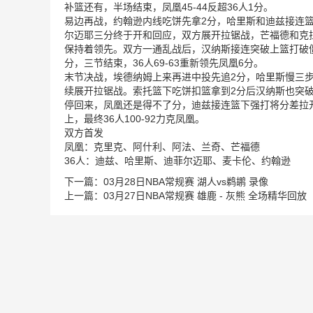
补篮还有，半场结束，凤凰45-44反超36人1分。
易边再战，约翰逊内线吃饼先拿2分，哈里斯和迪兹接连篮
尔迈耶三分终于开和回应，双方展开拉锯战，芒福德和克
保持着领先。双方一通乱战后，汉纳斯接连突破上篮打破僵
分，三节结束，36人69-63重新领先凤凰6分。
末节决战，埃德纳姆上来再进中投先追2分，哈里斯慢三
续展开拉锯战。索托篮下吃饼扣篮拿到2分后汉纳斯也突破
停回来，凤凰还是得不了分，迪兹接连篮下强打将分差拉开
上，最终36人100-92力克凤凰。
双方首发
凤凰：克里克、阿什利、阿法、兰奇、芒福德
36人：迪兹、哈里斯、迪菲尔迈耶、麦卡伦、约翰逊
下一篇：
03月28日NBA常规赛 湖人vs鹈鹕 录像
上一篇：
03月27日NBA常规赛 雄鹿 - 灰熊 全场精华回放