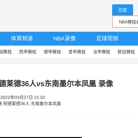
百度
体育频道
NBA录像
足球视频
超赛程
西甲赛程
德甲赛程
意甲赛程
法甲赛程
欧冠赛程
 阿德莱德36人vs东南墨尔本凤凰 录像
22年03月27日 21:02
赛
阿德莱德36人
东南墨尔本凤凰