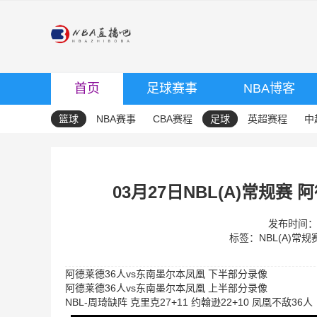
首页
足球赛事
NBA博客
篮球
NBA赛事
CBA赛程
足球
英超赛程
中
03月27日NBL(A)常规赛
发布时间：20
标签：
NBL(A)常规
阿德莱德36人vs东南墨尔本凤凰 下半部分录像
阿德莱德36人vs东南墨尔本凤凰 上半部分录像
NBL-周琦缺阵 克里克27+11 约翰逊22+10 凤凰不敌36人