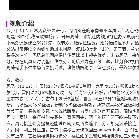
视频介绍
4月7日讯 NBL常规赛继续进行，周琦所在的东南墨尔本凤凰主场迎战
则是16胜7负稳居联盟榜首。开局周琦上来接连内线强打包办凤凰前
小高潮还是建立5分领先，次节双方继续拉锯战，比分始终拉不开，
又站出来连续杀内线帮助凤凰回应一波11-0反超了1分。第三节，兰
联多次追分，凤凰总能回应保持住两球以上领先优势，末节凤凰上来陷
分，好在凤凰及时调整止住颓势，随后双方在外线互飙，比分多次打
周琦勾手不进本场首次投丢球，埃德纳姆绝杀上篮也没有，最终墨尔
双方数据
凤凰（12-12）：周琦17分7篮板1抢断1盖帽，克里克20分4篮板2
尔4分，雷阿法2分5篮板6助攻，特-兰奇10分6篮板，芒福德14分2篮
墨尔本联（17-7）：古尔丁20分2篮板，鲁瓦-阿丘13分11篮板4助攻
断，马场雄大2分3篮板，伊利5分5篮板4助攻，胡克波蒂4分5篮板4
首节开局，德拉维多瓦上来就抢断反击为墨尔本联首开记录，周琦也
回应，两队上来打得你来我往。暂停回来，阿丘尔接连篮下吃饼砍下
应，周琦接连翻身抛投还能进帮助凤凰再次追平比分，胡克波蒂接连二
先，阿什利三分止血，古尔丁漂移三分也能回应answer ball，首节结
次节上来，芒福德接连抛投追分，德拉维多瓦和纽利接连外线三分都