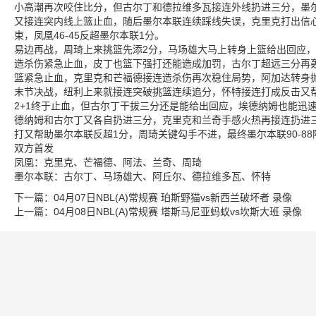
小高潮再次咬住比分，但古尔丁和德拉维多瓦接连外线扔进三分，墨尔
又接连突内线上篮止血，随后墨尔本联连续踩线失误，克里克打出信
束，凤凰46-45反超墨尔本联1分。
易边再战，周琦上来挑篮先添2分，马场雄大马上转身上篮给出回应，
造杀伤紧急止血，皮丁也篮下强打还能造成加罚，古尔丁超远三分再
篮紧急止血，克里克和芒福德接连造杀伤再次稳住局势，阿加达转身抛投
末节决战，纽利上来就接连突破挑篮连续追分，怀特接连打成反击又帮
2+1终于止血，但古尔丁干拔三分还是能给出回应，埃德纳姆也能迅速回应
德纳姆和古尔丁又各自扔进三分，克里克和兰奇手感火热再接连扔进
打又帮助墨尔本联反超1分，周琦关键勾手不进，最终墨尔本联90-8
双方首发
凤凰：克里克、芒福德、阿法、兰奇、周琦
墨尔本联：古尔丁、马场雄大、阿丘尔、德拉维多瓦、怀特
下一篇：
04月07日NBL(A)常规赛 珀斯野猫vs新西兰破坏者 录像
上一篇：
04月08日NBL(A)常规赛 塔斯马尼亚蚂蚁vs坎斯大班 录像