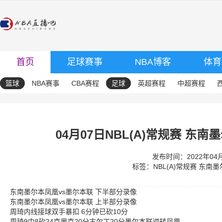
首页
足球赛事
NBA博客
体育
篮球
NBA赛事
CBA赛程
足球
英超赛程
中超赛程
04月07日NBL(A)常规赛 东
发布时间：2022年04月0
标签：
NBL(A)常规赛
东南墨
东南墨尔本凤凰vs墨尔本联 下半部分录像
东南墨尔本凤凰vs墨尔本联 上半部分录像
周琦内线接球双手暴扣 6分钟已砍10分
周琦9中8砍24克里克20分古尔丁20分墨尔本联逆转凤凰