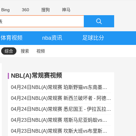
Bing
360
搜狗
神马
体育视频
nba资讯
足球比分
综合
搜索
视频
NBL(A)常规赛视频
04月24日NBL(A)常规赛 珀斯野猫vs东南墨尔本凤凰 录像
04月24日NBL(A)常规赛 新西兰破坏者 - 阿德莱德36人 录像集锦
04月24日NBL(A)常规赛 悉尼国王 - 伊拉瓦拉老鹰 录像集锦
04月23日NBL(A)常规赛 塔斯马尼亚蚂蚁vs墨尔本联 录像集锦
04月23日NBL(A)常规赛 坎斯大班vs布里斯班子弹 录像集锦