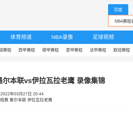
百度
体育频道
NBA录像
足球视频
超赛程
西甲赛程
德甲赛程
意甲赛程
法甲赛程
欧冠赛程
赛 墨尔本联vs伊拉瓦拉老鹰 录像集锦
22年03月27日 20:44
常规赛
墨尔本联
伊拉瓦拉老鹰