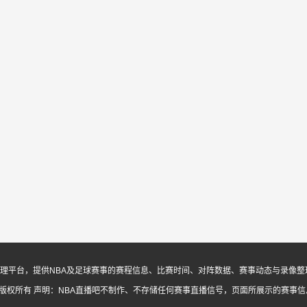
息与内容整理平台，提供NBA及足球赛事的赛程信息、比赛时间、对阵数据、赛事动态与录
ed. 版权所有
声明：NBA直播吧不制作、不存储任何赛事直播信号，页面所展示的赛事