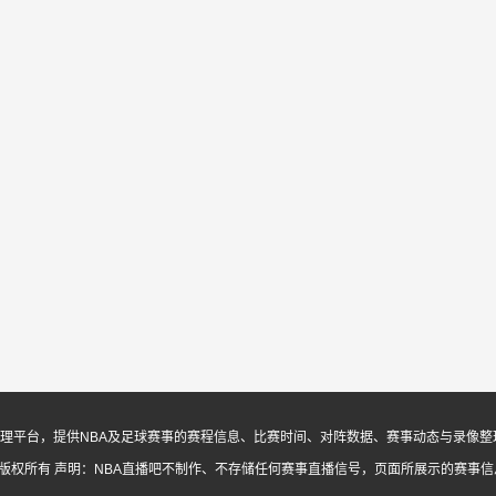
息与内容整理平台，提供NBA及足球赛事的赛程信息、比赛时间、对阵数据、赛事动态与录
ed. 版权所有
声明：NBA直播吧不制作、不存储任何赛事直播信号，页面所展示的赛事