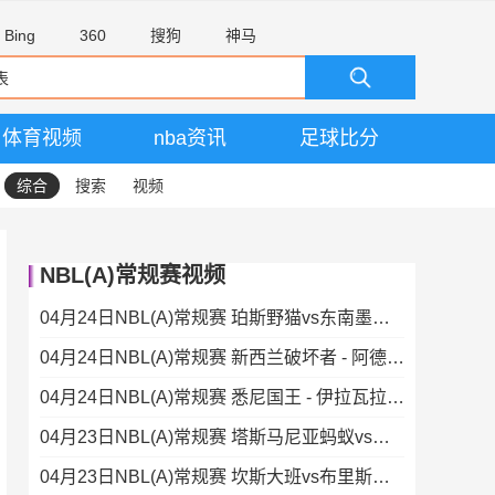
Bing
360
搜狗
神马
体育视频
nba资讯
足球比分
综合
搜索
视频
NBL(A)常规赛视频
04月24日NBL(A)常规赛 珀斯野猫vs东南墨尔本凤凰 录像
04月24日NBL(A)常规赛 新西兰破坏者 - 阿德莱德36人 录像集锦
04月24日NBL(A)常规赛 悉尼国王 - 伊拉瓦拉老鹰 录像集锦
04月23日NBL(A)常规赛 塔斯马尼亚蚂蚁vs墨尔本联 录像集锦
04月23日NBL(A)常规赛 坎斯大班vs布里斯班子弹 录像集锦