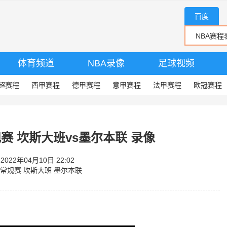
百度
体育频道
NBA录像
足球视频
超赛程
西甲赛程
德甲赛程
意甲赛程
法甲赛程
欧冠赛程
常规赛 坎斯大班vs墨尔本联 录像
22年04月10日 22:02
A)常规赛
坎斯大班
墨尔本联