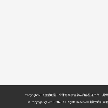
Copyright NBA直播吧是一个体育赛事信息与内容整理平
© Copyright @ 2018-2026 All Rights Reserved. 版权所有
声