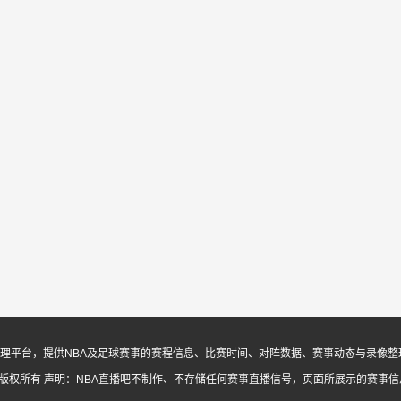
息与内容整理平台，提供NBA及足球赛事的赛程信息、比赛时间、对阵数据、赛事动态与录
ed. 版权所有
声明：NBA直播吧不制作、不存储任何赛事直播信号，页面所展示的赛事