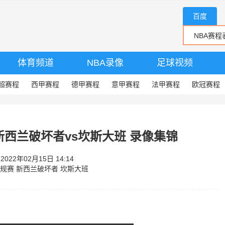
百度
体育频道
NBA录像
足球视频
超赛程
西甲赛程
德甲赛程
意甲赛程
法甲赛程
欧冠赛程
赛 新西兰破坏者vs坎斯大班 录像集锦
22年02月15日 14:14
常规赛
新西兰破坏者
坎斯大班