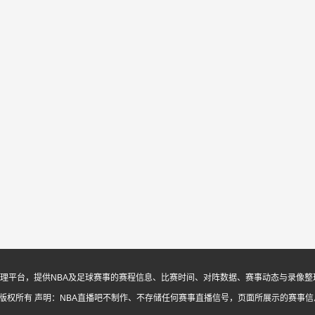
息与内容整理平台，提供NBA及足球赛事的赛程信息、比赛时间、对阵数据、赛事动态与录
ed. 版权所有
声明：NBA直播吧不制作、不存储任何赛事直播信号，页面所展示的赛事