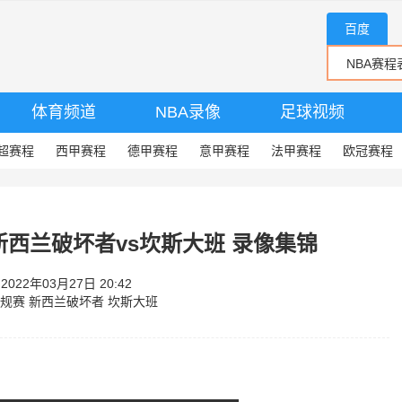
百度
体育频道
NBA录像
足球视频
超赛程
西甲赛程
德甲赛程
意甲赛程
法甲赛程
欧冠赛程
赛 新西兰破坏者vs坎斯大班 录像集锦
22年03月27日 20:42
常规赛
新西兰破坏者
坎斯大班