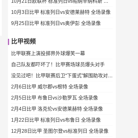
10月21日欧联杯 标准列日vs帕纳辛纳科斯 全场录像
10月3日比甲 标准列日vs安德莱赫特 全场录像
9月25日比甲 标准列日vs奥伊彭 全场录像
比甲视频
比甲联赛上演投掷界外球爆笑一幕
自己队友都吓坏了！比甲赛场球员爆头对手
没见过吧！比甲联赛后卫“下蛋式”解围助攻对手破门
2月6日比甲 威尔郡vs根特 全场录像
2月5日比甲 布鲁日vs沙勒罗瓦 全场录像
2月4日比甲 洛克伦vs安德莱赫特 全场录像
1月22日比甲 标准列日vs布鲁日 全场录像
12月28日比甲 圣图尔登vs标准列日 全场录像