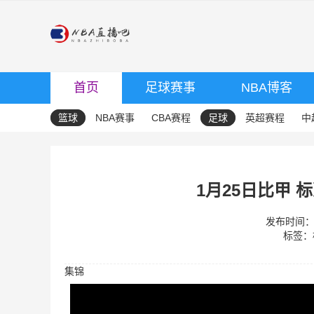
首页
足球赛事
NBA博客
篮球
NBA赛事
CBA赛程
足球
英超赛程
中
1月25日比甲 
发布时间：20
标签：
集锦