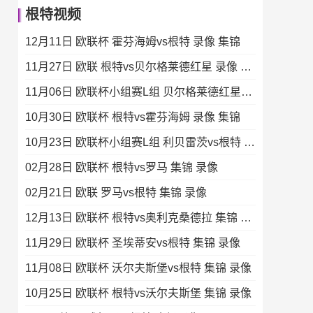
根特视频
12月11日 欧联杯 霍芬海姆vs根特 录像 集锦
11月27日 欧联 根特vs贝尔格莱德红星 录像 集锦
11月06日 欧联杯小组赛L组 贝尔格莱德红星vs根特 录像 集锦
10月30日 欧联杯 根特vs霍芬海姆 录像 集锦
10月23日 欧联杯小组赛L组 利贝雷茨vs根特 录像 集锦
02月28日 欧联杯 根特vs罗马 集锦 录像
02月21日 欧联 罗马vs根特 集锦 录像
12月13日 欧联杯 根特vs奥利克桑德拉 集锦 录像
11月29日 欧联杯 圣埃蒂安vs根特 集锦 录像
11月08日 欧联杯 沃尔夫斯堡vs根特 集锦 录像
10月25日 欧联杯 根特vs沃尔夫斯堡 集锦 录像