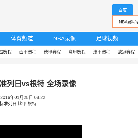
百度
体育频道
NBA录像
足球视频
超赛程
西甲赛程
德甲赛程
意甲赛程
法甲赛程
欧冠赛程
标准列日vs根特 全场录像
16年01月25日 08:22
标准列日
比甲
根特