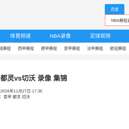
百度
体育频道
NBA录像
足球视频
超赛程
西甲赛程
德甲赛程
意甲赛程
法甲赛程
欧冠赛程
 都灵vs切沃 录像 集锦
16年11月27日 17:36
：
意甲
都灵
切沃