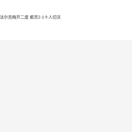
甲-法尔克梅开二度 都灵2-1十人切沃