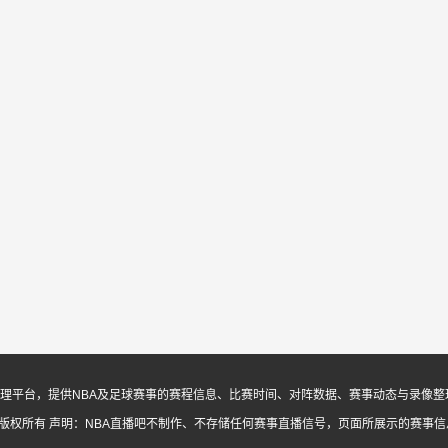
息与内容整理平台，提供NBA及足球赛事的赛程信息、比赛时间、对阵数据、赛事动态与录
ed. 版权所有
声明：NBA直播吧不制作、不存储任何赛事直播信号，页面所展示的赛事