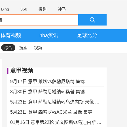
Bing
360
搜狗
神马
体育视频
nba资讯
足球比分
综合
搜索
视频
意甲视频
9月17日 意甲 莱切vs萨勒尼塔纳 集锦
8月30日 意甲 萨勒尼塔纳vs桑普 集锦
5月23日 意甲 萨勒尼塔纳vs乌迪内斯 录像 集锦
5月23日 意甲 森索罗vsAC米兰 录像 集锦
01月16日 意甲第22轮 尤文图斯vs乌迪内斯 全场录像