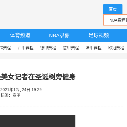
百度
体育频道
NBA录像
足球视频
超赛程
西甲赛程
德甲赛程
意甲赛程
法甲赛程
欧冠赛程
最美女记者在圣诞树旁健身
21年12月24日 19:29
标签：
意甲