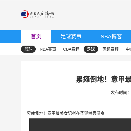
首页
足球赛事
NBA博客
篮球
NBA赛事
CBA赛程
足球
英超赛程
中
累瘫倒地！意甲
发布时间：20
累瘫倒地！意甲最美女记者在圣诞树旁健身