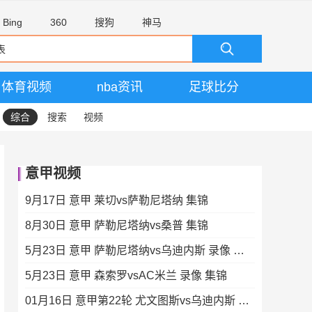
Bing
360
搜狗
神马
体育视频
nba资讯
足球比分
综合
搜索
视频
意甲视频
9月17日 意甲 莱切vs萨勒尼塔纳 集锦
8月30日 意甲 萨勒尼塔纳vs桑普 集锦
5月23日 意甲 萨勒尼塔纳vs乌迪内斯 录像 集锦
5月23日 意甲 森索罗vsAC米兰 录像 集锦
01月16日 意甲第22轮 尤文图斯vs乌迪内斯 全场录像