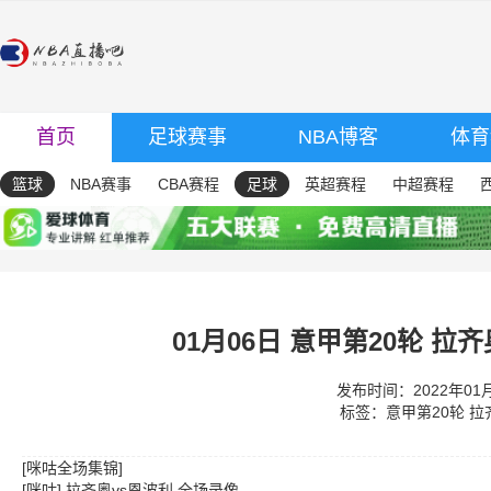
首页
足球赛事
NBA博客
体育
篮球
NBA赛事
CBA赛程
足球
英超赛程
中超赛程
01月06日 意甲第20轮 拉
发布时间：2022年01月0
标签：
意甲第20轮
拉
[咪咕全场集锦]
[咪咕] 拉齐奥vs恩波利 全场录像