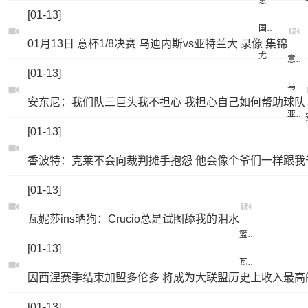
意超杯
[01-13]
国际米兰
标
01月13日 意杯1/8决赛 乌迪内斯vs亚特兰大 录像 集锦
签：
尤文图斯
意杯1/8决赛
[01-13]
乌迪内斯
安东尼：我们队三巨头我不担心 我担心自己如何帮助球队
亚特兰大
[01-13]
香波特：克莱不会向裁判摊手抱怨 他会像个爷们一样跟我
[01-13]
标
瓦妮莎ins晒狗：Crucio总是试图舔我的泪水
签：
篮球
[01-13]
瓦妮莎
因西涅赛季结束加盟多伦多 将成为大联盟历史上收入最高
[01-13]