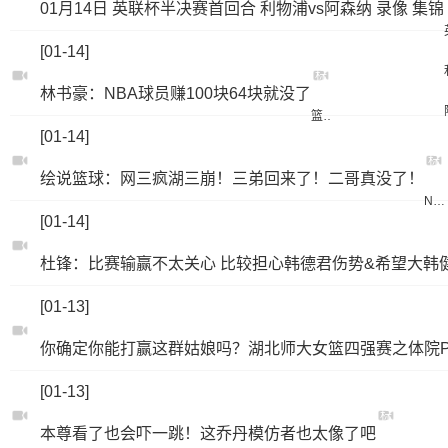
01月14日 英联杯半决赛首回合 利物浦vs阿森纳 录像 集锦
[01-14]
标
林书豪：NBA球员赚100块64块就没了
签：
篮球
[01-14]
标
绘说篮球：网三疯湖三崩！三弟回来了！二哥真没了！
签：
NBA
[01-14]
杜锋：比赛输赢不太关心 比较担心韩德君伤势&希望大韩
[01-13]
你确定你能打赢这群姑娘吗？湖北师大女篮四强赛之体院P
[01-13]
标
本尊看了也会吓一跳！这乔丹模仿者也太像了吧
签：