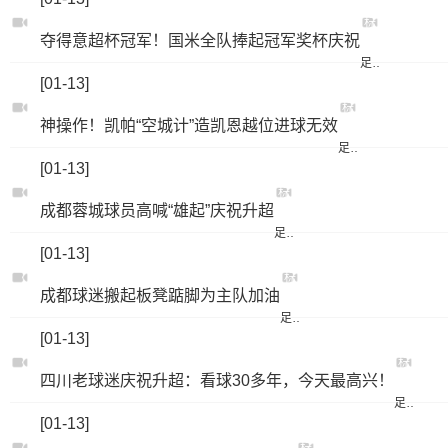
标
夺得意超杯冠军！国米全队捧起冠军奖杯庆祝
签：
足球
[01-13]
标
神操作！凯帕“空城计”造凯恩越位进球无效
签：
足球
[01-13]
标
成都蓉城球员高喊“雄起”庆祝升超
签：
足球
[01-13]
标
成都球迷搬起板凳踮脚为主队加油
签：
足球
[01-13]
标
四川老球迷庆祝升超：看球30多年，今天最高兴！
签：
足球
[01-13]