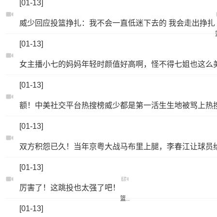
[01-13]
威少回应投篮挣扎：我不会一直低迷下去的 我会走出挣扎
[01-13]
女主播小七的妈妈年轻时颜值好高啊，怪不得七姐也这么
[01-13]
额！中美社交平台热搜榜威少都是第一活生生地被骂上热
[01-13]
双方积怨已久！当年京粤大战马布里上腿，李春江让球员
[01-13]
标
厉害了！这跳投也太强了吧！
签：
篮球
[01-13]