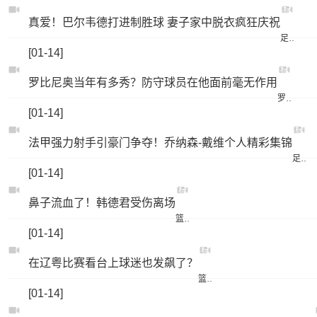
标
真爱！巴尔韦德打进制胜球 妻子家中脱衣疯狂庆祝
签：
足球
[01-14]
标
罗比尼奥当年有多秀？防守球员在他面前毫无作用
签：
罗比尼奥
[01-14]
标
法甲强力射手引豪门争夺！乔纳森-戴维个人精彩集锦
签：
足球
[01-14]
标
鼻子流血了！韩德君受伤离场
签：
篮球
[01-14]
标
在辽粤比赛看台上球迷也发飙了？
签：
篮球
[01-14]