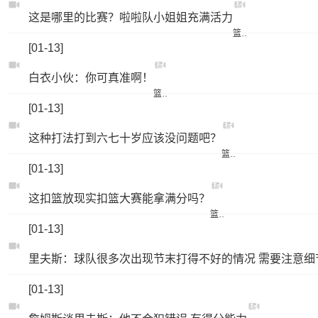
标
这是哪里的比赛？啦啦队小姐姐充满活力
签：
篮球
[01-13]
标
白衣小伙：你可真准啊！
签：
篮球
[01-13]
标
这种打法打到六七十岁应该没问题吧？
签：
篮球
[01-13]
标
这扣篮放现实扣篮大赛能拿满分吗？
签：
篮球
[01-13]
里夫斯：球队很多次出现节末打得不好的情况 需要注意细
[01-13]
标