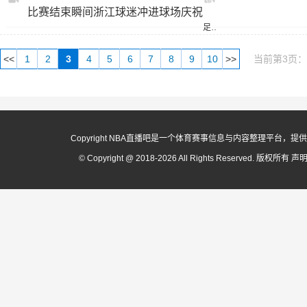
标
比赛结束瞬间浙江球迷冲进球场庆祝
签：
足球
<<
1
2
3
4
5
6
7
8
9
10
>>
当前第3页：
Copyright NBA直播吧是一个体育赛事信息与内容整理平
© Copyright @ 2018-2026 All Rights Reserved. 版权所有
声