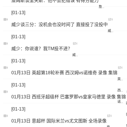
詹姆斯谈里夫斯：他不会犯错误 有得分能力
签：
詹姆斯
[01-13]
标
威少谈三分：没机会也没时间了 直接投了没投中
签：
威少
[01-13]
标
威少：你说谁？我TM投不进？
签：
威少
[01-13]
标
01月13日 英超第18轮补赛 西汉姆vs诺维奇 录像 集锦
签：
英超第18轮补赛
[01-13]
西汉姆
01月13日 西班牙超级杯 巴塞罗那vs皇家马德里 录像 集锦
诺维奇
[01-13]
标
01月13日 意超杯 国际米兰vs尤文图斯 全场录像
签：