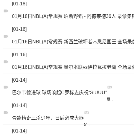
[01-18]
01月18日NBL(A)常规赛 珀斯野猫 - 阿德莱德36人 录像集
[01-16]
01月16日NBL(A)常规赛 新西兰破坏者vs悉尼国王 全场录
[01-16]
01月16日NBL(A)常规赛 墨尔本联vs伊拉瓦拉老鹰 全场
[01-14]
标
巴尔韦德进球 球场响起C罗标志庆祝“SIUUU”
签：
足球
[01-14]
标
骨骼精奇三杀少年，日后必成大器
签：
足球
[01-14]