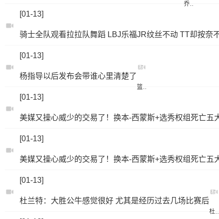
乔丹
[01-13]
骑士全队观看拉拉队舞蹈 LBJ乐福JR纹丝不动 TT却按奈
[01-13]
标
杨指导以后发布会带谁心里清楚了
签：
篮球
[01-13]
美媒又操心威少的交易了！换本-西蒙斯+选秀权组死亡五
[01-13]
美媒又操心威少的交易了！换本-西蒙斯+选秀权组死亡五
[01-13]
标
杜兰特：大胜公牛感觉很好 尤其是经历过去几场比赛后
签
杜兰