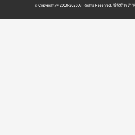
© Copyright @ 2018-2026 All Rights Reserved. 版权所有
声