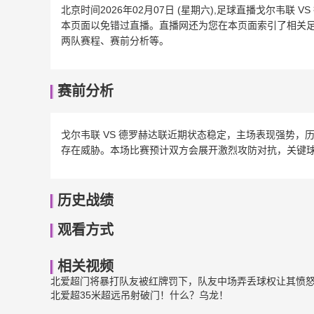
北京时间2026年02月07日 (星期六),足球直播戈尔韦
本页面以免错过直播。直播网还为您在本页面索引了相关足
两队赛程、赛前分析等。
赛前分析
戈尔韦联 VS 德罗赫达联近期状态稳定，主场表现强势
存在威胁。本场比赛预计双方会展开激烈攻防对抗，关键
历史战绩
观看方式
相关视频
北爱超门将暴打队友被红牌罚下，队友中场弄丢球权让其愤
北爱超35米超远吊射破门！什么？乌龙！