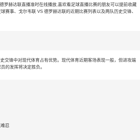
联 VS 德罗赫达联直播准时在线播放,喜欢看足球直播比赛的朋友可以提前收藏
球赛事、戈尔韦联 VS 德罗赫达联的近期比赛列表以及两队历史交锋、
，历史交锋中对现代体育占有优势。现代体育近期客场表现一般，但进攻端
球员的发挥将决定胜负。
怒难忍