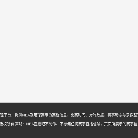
息与内容整理平台，提供NBA及足球赛事的赛程信息、比赛时间、对阵数据、赛事动态与录
ed. 版权所有
声明：NBA直播吧不制作、不存储任何赛事直播信号，页面所展示的赛事