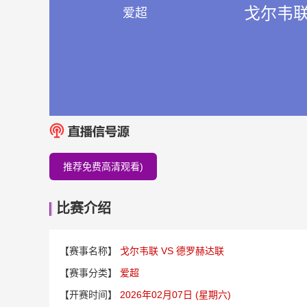
戈尔韦联
爱超
推荐免费高清观看)
比赛介绍
【赛事名称】
戈尔韦联 VS 德罗赫达联
【赛事分类】
爱超
【开赛时间】
2026年02月07日 (星期六)