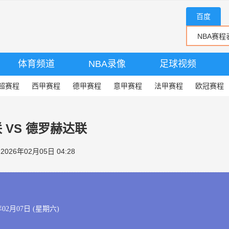
百度
体育频道
NBA录像
足球视频
超赛程
西甲赛程
德甲赛程
意甲赛程
法甲赛程
欧冠赛程
 VS 德罗赫达联
26年02月05日 04:28
年02月07日 (星期六)