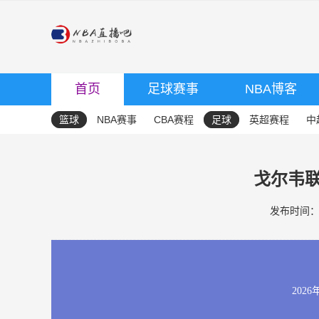
首页
足球赛事
NBA博客
篮球
NBA赛事
CBA赛程
足球
英超赛程
中
戈尔韦联
发布时间：20
2026