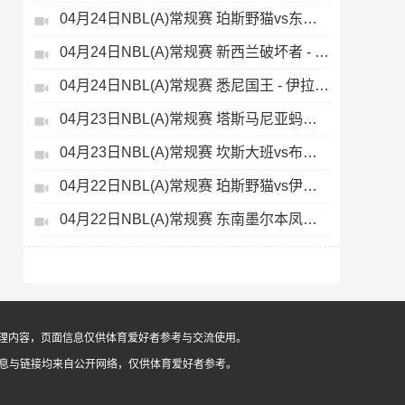
04月24日NBL(A)常规赛 珀斯野猫vs东南墨尔本凤凰 录像
04月24日NBL(A)常规赛 新西兰破坏者 - 阿德莱德36人 录像集锦
04月24日NBL(A)常规赛 悉尼国王 - 伊拉瓦拉老鹰 录像集锦
04月23日NBL(A)常规赛 塔斯马尼亚蚂蚁vs墨尔本联 录像集锦
04月23日NBL(A)常规赛 坎斯大班vs布里斯班子弹 录像集锦
04月22日NBL(A)常规赛 珀斯野猫vs伊拉瓦拉老鹰 录像
04月22日NBL(A)常规赛 东南墨尔本凤凰vs阿德莱德36人 录像
像整理内容，页面信息仅供体育爱好者参考与交流使用。
信息与链接均来自公开网络，仅供体育爱好者参考。