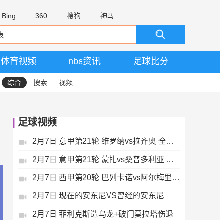
Bing
360
搜狗
神马
体育视频
nba资讯
足球比分
综合
搜索
视频
足球视频
2月7日 意甲第21轮 维罗纳vs拉齐奥 全场录像
2月7日 意甲第21轮 蒙扎vs桑普多利亚 录像 集锦
2月7日 西甲第20轮 巴列卡诺vs阿尔梅里亚 录像 集锦
2月7日 现在的安东尼VS曾经的安东尼
2月7日 菲利克斯造乌龙+破门莫拉塔伤退