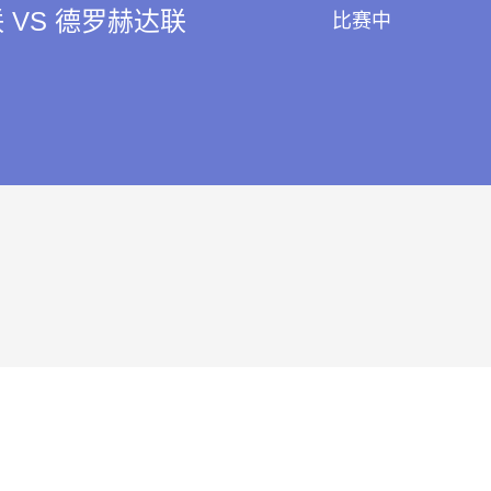
 VS 德罗赫达联
比赛中