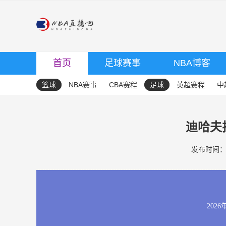
首页
足球赛事
NBA博客
篮球
NBA赛事
CBA赛程
足球
英超赛程
中
迪哈夫拉
发布时间：20
2026