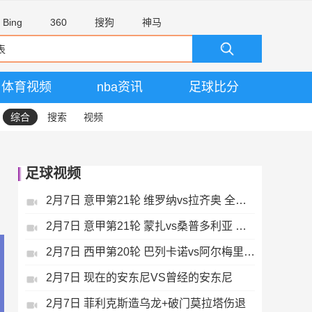
Bing
360
搜狗
神马
体育视频
nba资讯
足球比分
综合
搜索
视频
足球视频
2月7日 意甲第21轮 维罗纳vs拉齐奥 全场录像
2月7日 意甲第21轮 蒙扎vs桑普多利亚 录像 集锦
2月7日 西甲第20轮 巴列卡诺vs阿尔梅里亚 录像 集锦
2月7日 现在的安东尼VS曾经的安东尼
2月7日 菲利克斯造乌龙+破门莫拉塔伤退