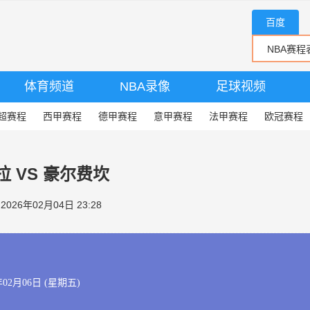
百度
体育频道
NBA录像
足球视频
超赛程
西甲赛程
德甲赛程
意甲赛程
法甲赛程
欧冠赛程
 VS 豪尔费坎
26年02月04日 23:28
年02月06日 (星期五)