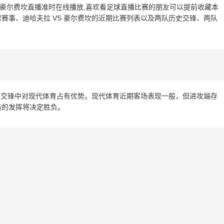
拉 VS 豪尔费坎直播准时在线播放,喜欢看足球直播比赛的朋友可以提前收藏本
赛事、迪哈夫拉 VS 豪尔费坎的近期比赛列表以及两队历史交锋、两队
历史交锋中对现代体育占有优势。现代体育近期客场表现一般，但进攻端存
员的发挥将决定胜负。