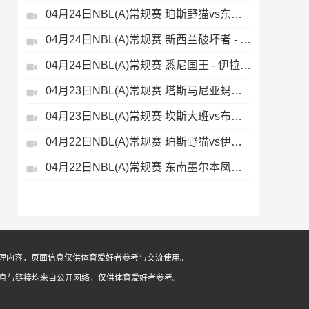
04月24日NBL(A)常规赛 珀斯野猫vs东南墨尔本凤凰 录像
04月24日NBL(A)常规赛 新西兰破坏者 - 阿德莱德36人 录像集锦
04月24日NBL(A)常规赛 悉尼国王 - 伊拉瓦拉老鹰 录像集锦
04月23日NBL(A)常规赛 塔斯马尼亚蚂蚁vs墨尔本联 录像集锦
04月23日NBL(A)常规赛 坎斯大班vs布里斯班子弹 录像集锦
04月22日NBL(A)常规赛 珀斯野猫vs伊拉瓦拉老鹰 录像
04月22日NBL(A)常规赛 东南墨尔本凤凰vs阿德莱德36人 录像
像整理内容，页面信息仅供体育爱好者参考与交流使用。
信息与链接均来自公开网络，仅供体育爱好者参考。