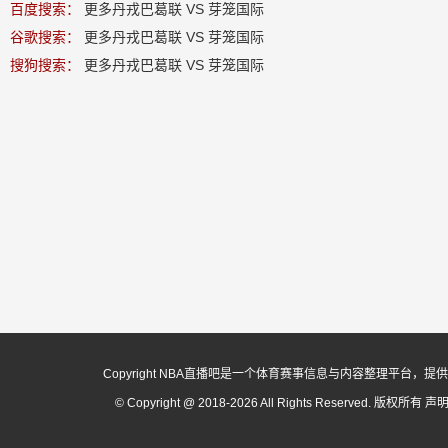
百度搜索：
更多丹戎巴葛联 VS 芽笼国际
谷歌搜索：
更多丹戎巴葛联 VS 芽笼国际
搜狗搜索：
更多丹戎巴葛联 VS 芽笼国际
Copyright NBA直播吧是一个体育赛事信息与内容整理平
© Copyright @ 2018-2026 All Rights Reserved. 版权所有
声