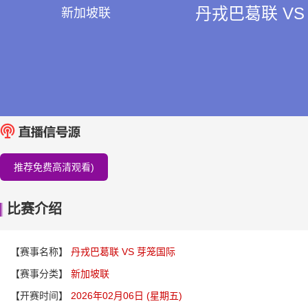
丹戎巴葛联 VS
新加坡联
推荐免费高清观看)
比赛介绍
【赛事名称】
丹戎巴葛联 VS 芽笼国际
【赛事分类】
新加坡联
【开赛时间】
2026年02月06日 (星期五)