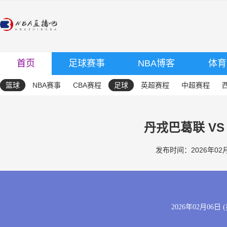
首页
足球赛事
NBA博客
体育
篮球
NBA赛事
CBA赛程
足球
英超赛程
中超赛程
丹戎巴葛联 VS
发布时间：2026年02月0
2026年02月06日 