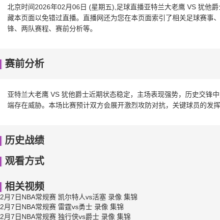
北京时间2026年02月06日 (星期五),足球直播亚特兰大老鹰 VS
藏本页面以免错过直播。直播网还为您在本页面索引了相关足球赛事、亚
锋、两队赛程、赛前分析等。
赛前分析
亚特兰大老鹰 VS 犹他爵士近期状态稳定，主场表现强势，历史交锋
端存在威胁。本场比赛预计双方会展开激烈攻防对抗，关键球员的发
历史战绩
观看方式
相关视频
2月7日NBA常规赛 凯尔特人vs活塞 录像 集锦
2月7日NBA常规赛 雷霆vs勇士 录像 集锦
2月7日NBA常规赛 独行侠vs爵士 录像 集锦