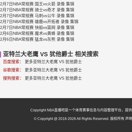
2月7日NBA常规赛 国王vs火箭 录像 集锦
2月7日NBA常规赛 骑士vs奇才 录像 集锦
2月7日NBA常规赛 马刺vs公牛 录像 集锦
2月7日NBA常规赛 雄鹿vs开拓者 录像 集锦
2月7日NBA常规赛 快船vs篮网 录像 集锦
2月6日NBA常规赛 魔术vs黄蜂 录像 集锦
2月6日NBA常规赛 猛龙vs灰熊 录像 集锦
亚特兰大老鹰 VS 犹他爵士 相关搜索
百度搜索：
更多亚特兰大老鹰 VS 犹他爵士
谷歌搜索：
更多亚特兰大老鹰 VS 犹他爵士
搜狗搜索：
更多亚特兰大老鹰 VS 犹他爵士
Copyright NBA直播吧是一个体育赛事信息与内容整理平
© Copyright @ 2018-2026 All Rights Reserved. 版权所有
声