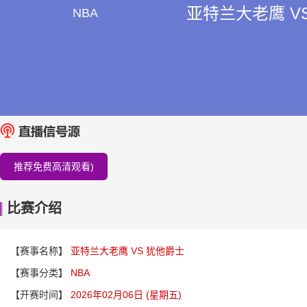
亚特兰大老鹰 V
NBA
推荐免费高清观看)
比赛介绍
【赛事名称】
亚特兰大老鹰 VS 犹他爵士
【赛事分类】
NBA
【开赛时间】
2026年02月06日 (星期五)