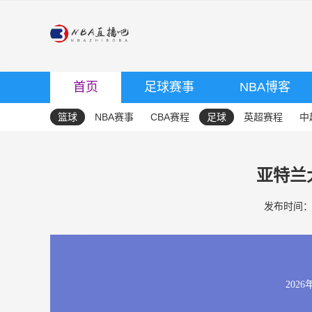
首页
足球赛事
NBA博客
篮球
NBA赛事
CBA赛程
足球
英超赛程
中
亚特兰大
发布时间：20
2026