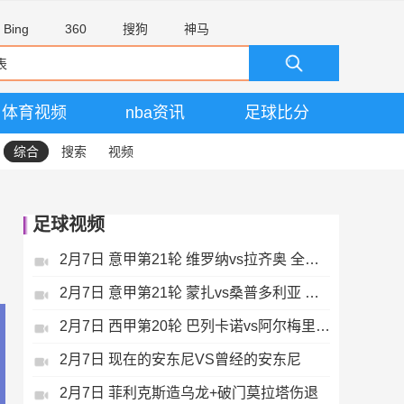
Bing
360
搜狗
神马
体育视频
nba资讯
足球比分
综合
搜索
视频
足球视频
2月7日 意甲第21轮 维罗纳vs拉齐奥 全场录像
2月7日 意甲第21轮 蒙扎vs桑普多利亚 录像 集锦
2月7日 西甲第20轮 巴列卡诺vs阿尔梅里亚 录像 集锦
2月7日 现在的安东尼VS曾经的安东尼
2月7日 菲利克斯造乌龙+破门莫拉塔伤退