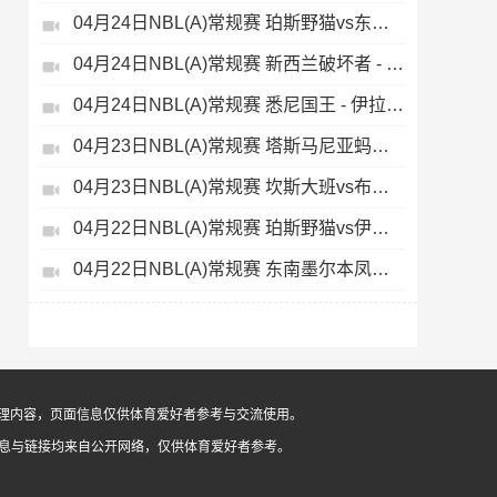
04月24日NBL(A)常规赛 珀斯野猫vs东南墨尔本凤凰 录像
04月24日NBL(A)常规赛 新西兰破坏者 - 阿德莱德36人 录像集锦
04月24日NBL(A)常规赛 悉尼国王 - 伊拉瓦拉老鹰 录像集锦
04月23日NBL(A)常规赛 塔斯马尼亚蚂蚁vs墨尔本联 录像集锦
04月23日NBL(A)常规赛 坎斯大班vs布里斯班子弹 录像集锦
04月22日NBL(A)常规赛 珀斯野猫vs伊拉瓦拉老鹰 录像
04月22日NBL(A)常规赛 东南墨尔本凤凰vs阿德莱德36人 录像
像整理内容，页面信息仅供体育爱好者参考与交流使用。
信息与链接均来自公开网络，仅供体育爱好者参考。