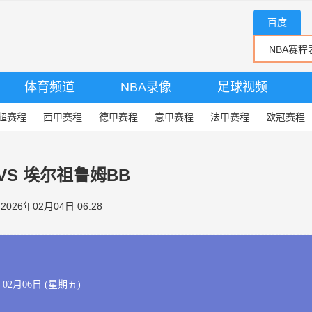
百度
体育频道
NBA录像
足球视频
超赛程
西甲赛程
德甲赛程
意甲赛程
法甲赛程
欧冠赛程
VS 埃尔祖鲁姆BB
26年02月04日 06:28
年02月06日 (星期五)