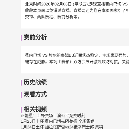
北京时间2026年02月06日 (星期五),足球直播费内巴切
收藏本页面以免错过直播。直播网还为您在本页面索引了相关
交锋、两队赛程、赛前分析等。
赛前分析
费内巴切 VS 埃尔祖鲁姆BB近期状态稳定，主场表现强
端存在威胁。本场比赛预计双方会展开激烈攻防对抗，关
历史战绩
观看方式
相关视频
正能量！土杯赛场上演公平竞赛时刻
1月25日土杯 费内巴切vs阿美德 全场集锦
1月24日土杯 加拉塔萨雷vs24俄辛康士邦 集锦