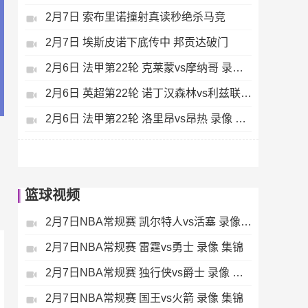
2月7日 索布里诺撞射真读秒绝杀马竞
2月7日 埃斯皮诺下底传中 邦贡达破门
2月6日 法甲第22轮 克莱蒙vs摩纳哥 录像 集锦
2月6日 英超第22轮 诺丁汉森林vs利兹联 录像 集锦
2月6日 法甲第22轮 洛里昂vs昂热 录像 集锦
篮球视频
2月7日NBA常规赛 凯尔特人vs活塞 录像 集锦
2月7日NBA常规赛 雷霆vs勇士 录像 集锦
2月7日NBA常规赛 独行侠vs爵士 录像 集锦
2月7日NBA常规赛 国王vs火箭 录像 集锦