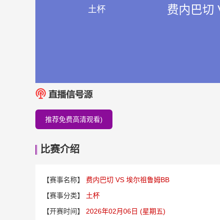
费内巴切 
土杯
推荐免费高清观看)
比赛介绍
【赛事名称】
费内巴切 VS 埃尔祖鲁姆BB
【赛事分类】
土杯
【开赛时间】
2026年02月06日 (星期五)