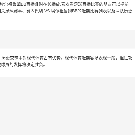
 VS 埃尔祖鲁姆BB直播准时在线播放,喜欢看足球直播比赛的朋友可以提前
足球赛事、费内巴切 VS 埃尔祖鲁姆BB的近期比赛列表以及两队历史
势，历史交锋中对现代体育占有优势。现代体育近期客场表现一般，但进攻
键球员的发挥将决定胜负。