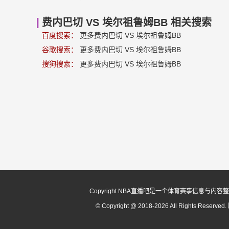
费内巴切 VS 埃尔祖鲁姆BB 相关搜索
百度搜索：
更多费内巴切 VS 埃尔祖鲁姆BB
谷歌搜索：
更多费内巴切 VS 埃尔祖鲁姆BB
搜狗搜索：
更多费内巴切 VS 埃尔祖鲁姆BB
Copyright NBA直播吧是一个体育赛事信
© Copyright @ 2018-2026 All Rights Reserv