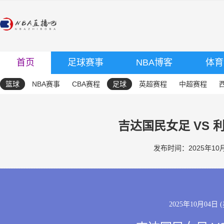
首页
足球赛事
NBA博客
体育
篮球
NBA赛事
CBA赛程
足球
英超赛程
中超赛程
吉达国民女足 VS 
发布时间：2025年10月0
2025年10月04日 