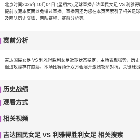
北京时间2025年10月04日 (星期六),足球直播吉达国民女足 VS
提前收藏本页面以免错过直播。直播网还为您在本页面索引了相关足球赛
及两队历史交锋、两队赛程、赛前分析等。
赛前分析
吉达国民女足 VS 利雅得胜利女足近期状态稳定，主场表现强势，历
但进攻端存在威胁。本场比赛预计双方会展开激烈攻防对抗，关键球
历史战绩
观看方式
相关视频
吉达国民女足 VS 利雅得胜利女足 相关搜索