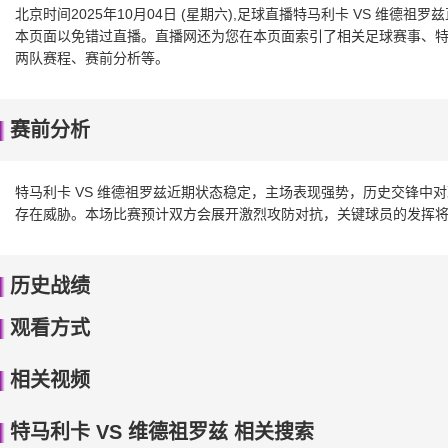
北京时间2025年10月04日 (星期六),足球直播特马利卡 VS 维
本页面以免错过直播。直播网还为您在本页面索引了相关足球赛事、特马
两队赛程、赛前分析等。
赛前分析
特马利卡 VS 维德祖罗兹近期状态稳定，主场表现强势，历史交锋中
存在威胁。本场比赛预计双方会展开激烈攻防对抗，关键球员的发挥
历史战绩
观看方式
相关视频
特马利卡 VS 维德祖罗兹 相关搜索