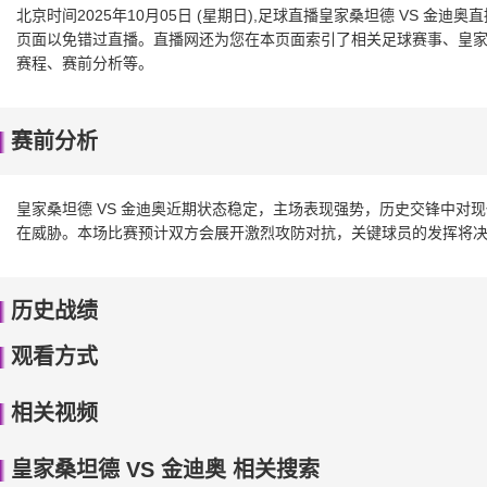
北京时间2025年10月05日 (星期日),足球直播皇家桑坦德 VS 
页面以免错过直播。直播网还为您在本页面索引了相关足球赛事、皇家桑
赛程、赛前分析等。
赛前分析
皇家桑坦德 VS 金迪奥近期状态稳定，主场表现强势，历史交锋中对
在威胁。本场比赛预计双方会展开激烈攻防对抗，关键球员的发挥将
历史战绩
观看方式
相关视频
皇家桑坦德 VS 金迪奥 相关搜索