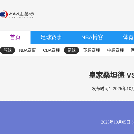
首页
足球赛事
NBA博客
体育
篮球
NBA赛事
CBA赛程
足球
英超赛程
中超赛程
皇家桑坦德 V
发布时间：2025年10月0
2025年10月05日 