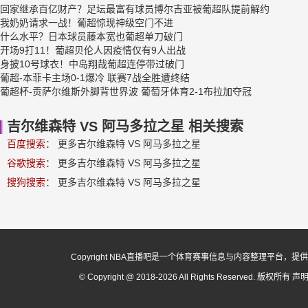
回家继承百亿财产？足坛最富有球员博尔吉亚被葡超队提前解约
我奶奶请求一战！葡超惊现神级空门不进
什么水平？日本球员藤本宽也葡超单刀破门
开场9打11！葡超贝伦人因疫情仅有9人出战
身披10号球衣！中岛翔哉葡超连停带过破门
葡超-本菲卡主场0-1爆冷 联赛7战全胜遭终结
葡超杯-贡萨尔维斯外脚背世界波 葡萄牙体育2-1布拉加夺冠
吉尔维森特 VS 阿马多拉之星 相关搜索
百度搜索：
更多吉尔维森特 VS 阿马多拉之星
谷歌搜索：
更多吉尔维森特 VS 阿马多拉之星
搜狗搜索：
更多吉尔维森特 VS 阿马多拉之星
Copyright NBA直播吧是一个体育赛事信息与内容整理平
© Copyright @ 2018-2026 All Rights Reserved. 版权所有
声