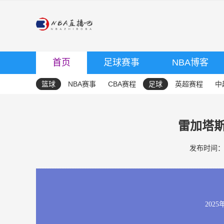
首页
足球赛事
NBA博客
篮球
NBA赛事
CBA赛程
足球
英超赛程
中
雷加塔斯
发布时间：20
2025