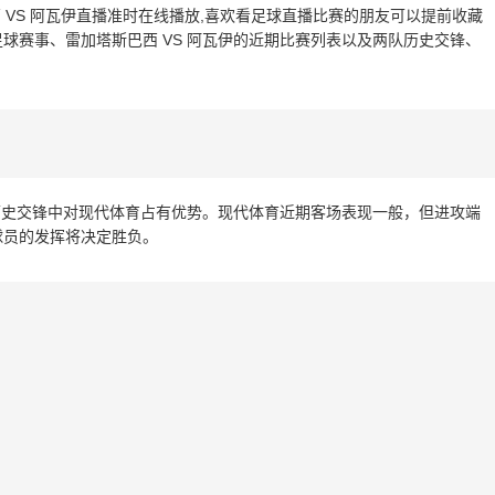
斯巴西 VS 阿瓦伊直播准时在线播放,喜欢看足球直播比赛的朋友可以提前收藏
球赛事、雷加塔斯巴西 VS 阿瓦伊的近期比赛列表以及两队历史交锋、
，历史交锋中对现代体育占有优势。现代体育近期客场表现一般，但进攻端
球员的发挥将决定胜负。