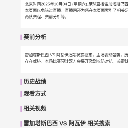
北京时间2025年10月04日 (星期六),足球直播雷加塔
本页面以免错过直播。直播网还为您在本页面索引了相关足
两队赛程、赛前分析等。
赛前分析
雷加塔斯巴西 VS 阿瓦伊近期状态稳定，主场表现强势
存在威胁。本场比赛预计双方会展开激烈攻防对抗，关键
历史战绩
观看方式
相关视频
雷加塔斯巴西 VS 阿瓦伊 相关搜索