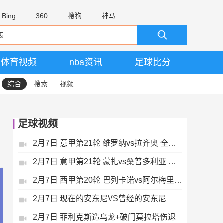
Bing
360
搜狗
神马
体育视频
nba资讯
足球比分
综合
搜索
视频
足球视频
2月7日 意甲第21轮 维罗纳vs拉齐奥 全场录像
2月7日 意甲第21轮 蒙扎vs桑普多利亚 录像 集锦
2月7日 西甲第20轮 巴列卡诺vs阿尔梅里亚 录像 集锦
2月7日 现在的安东尼VS曾经的安东尼
2月7日 菲利克斯造乌龙+破门莫拉塔伤退