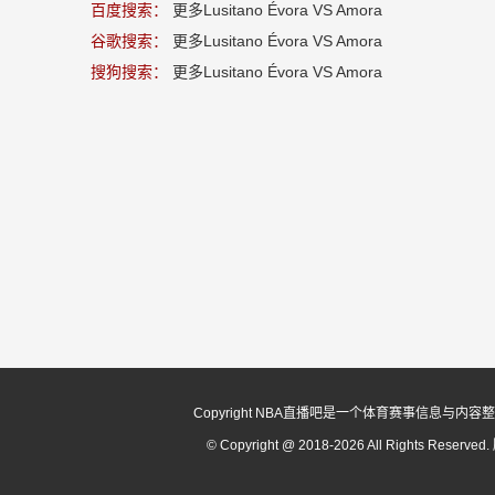
百度搜索：
更多Lusitano Évora VS Amora
谷歌搜索：
更多Lusitano Évora VS Amora
搜狗搜索：
更多Lusitano Évora VS Amora
Copyright NBA直播吧是一个体育赛事信
© Copyright @ 2018-2026 All Rights Reserv