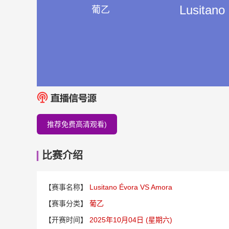
Lusitano
葡乙
推荐免费高清观看)
比赛介绍
【赛事名称】
Lusitano Évora VS Amora
【赛事分类】
葡乙
【开赛时间】
2025年10月04日 (星期六)