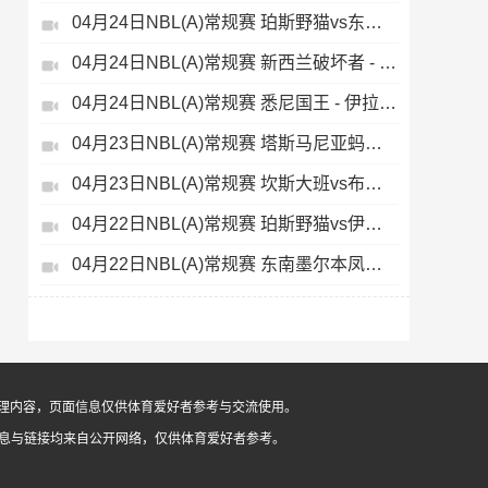
04月24日NBL(A)常规赛 珀斯野猫vs东南墨尔本凤凰 录像
04月24日NBL(A)常规赛 新西兰破坏者 - 阿德莱德36人 录像集锦
04月24日NBL(A)常规赛 悉尼国王 - 伊拉瓦拉老鹰 录像集锦
04月23日NBL(A)常规赛 塔斯马尼亚蚂蚁vs墨尔本联 录像集锦
04月23日NBL(A)常规赛 坎斯大班vs布里斯班子弹 录像集锦
04月22日NBL(A)常规赛 珀斯野猫vs伊拉瓦拉老鹰 录像
04月22日NBL(A)常规赛 东南墨尔本凤凰vs阿德莱德36人 录像
像整理内容，页面信息仅供体育爱好者参考与交流使用。
信息与链接均来自公开网络，仅供体育爱好者参考。