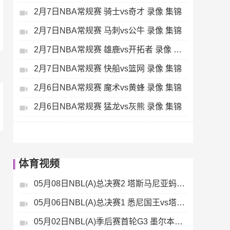
2月7日NBA常规赛 骑士vs奇才 录像 集锦
2月7日NBA常规赛 马刺vs公牛 录像 集锦
2月7日NBA常规赛 雄鹿vs开拓者 录像 集锦
2月7日NBA常规赛 快船vs篮网 录像 集锦
2月6日NBA常规赛 魔术vs黄蜂 录像 集锦
2月6日NBA常规赛 猛龙vs灰熊 录像 集锦
体育视频
05月08日NBL(A)总决赛2 塔斯马尼亚蚂蚁vs悉尼国王 录像
05月06日NBL(A)总决赛1 悉尼国王vs塔斯马尼亚蚂蚁 全场录像
05月02日NBL(A)季后赛首轮G3 墨尔本联 - 塔斯马尼亚蚂蚁 录像集锦