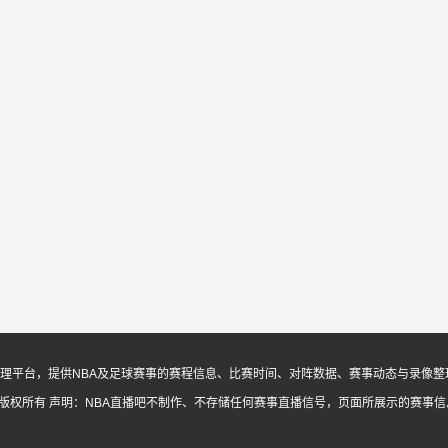
息与内容整理平台，提供NBA及足球赛事的赛程信息、比赛时间、对阵数据、赛事动态与录
ed. 版权所有
声明：NBA直播吧不制作、不存储任何赛事直播信号，页面所展示的赛事