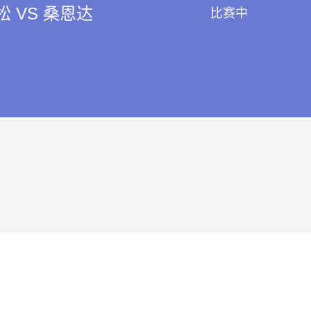
松 VS 桑恩达
比赛中