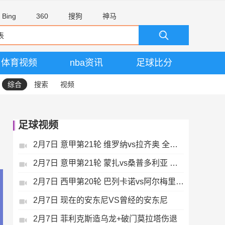
Bing
360
搜狗
神马
体育视频
nba资讯
足球比分
综合
搜索
视频
足球视频
2月7日 意甲第21轮 维罗纳vs拉齐奥 全场录像
2月7日 意甲第21轮 蒙扎vs桑普多利亚 录像 集锦
2月7日 西甲第20轮 巴列卡诺vs阿尔梅里亚 录像 集锦
2月7日 现在的安东尼VS曾经的安东尼
2月7日 菲利克斯造乌龙+破门莫拉塔伤退