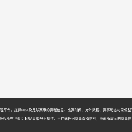
息与内容整理平台，提供NBA及足球赛事的赛程信息、比赛时间、对阵数据、赛事动态与录
ed. 版权所有
声明：NBA直播吧不制作、不存储任何赛事直播信号，页面所展示的赛事