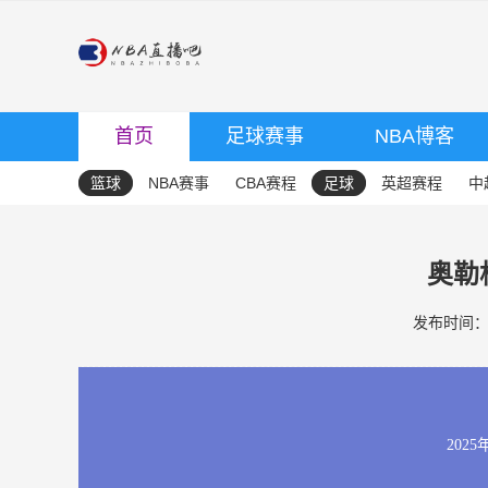
首页
足球赛事
NBA博客
篮球
NBA赛事
CBA赛程
足球
英超赛程
中
奥勒
发布时间：20
2025