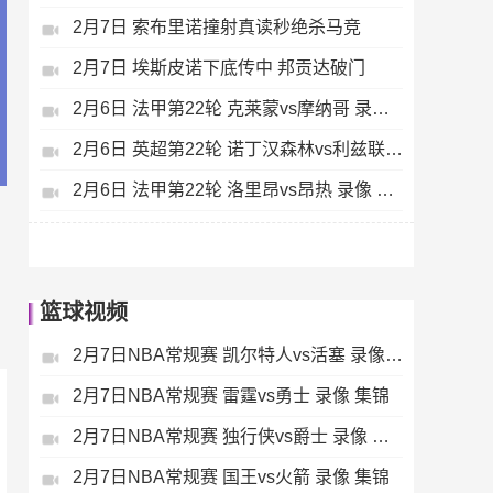
2月7日 索布里诺撞射真读秒绝杀马竞
2月7日 埃斯皮诺下底传中 邦贡达破门
2月6日 法甲第22轮 克莱蒙vs摩纳哥 录像 集锦
2月6日 英超第22轮 诺丁汉森林vs利兹联 录像 集锦
2月6日 法甲第22轮 洛里昂vs昂热 录像 集锦
篮球视频
2月7日NBA常规赛 凯尔特人vs活塞 录像 集锦
2月7日NBA常规赛 雷霆vs勇士 录像 集锦
2月7日NBA常规赛 独行侠vs爵士 录像 集锦
2月7日NBA常规赛 国王vs火箭 录像 集锦