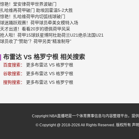
惊艳！堂安律荷甲世界波破门
扎哈维再荷甲破门 助埃因霍温5-2大胜
惊艳！扎哈维荷甲内切弧线球破门
球迷踊跃观赛！荷甲球员牵美女模特入场
天才出道！看看20岁的德佩荷甲风采
抢人啦！荷甲15球妖星博阿杜助荷兰U21绝杀法国U21
球员收了“赞助”？荷甲另类“精准制导”
布雷达 VS 格罗宁根 相关搜索
百度搜索：
更多布雷达 VS 格罗宁根
谷歌搜索：
更多布雷达 VS 格罗宁根
搜狗搜索：
更多布雷达 VS 格罗宁根
Copyright NBA直播吧是一个体育赛事信息与内容整理平
© Copyright @ 2018-2026 All Rights Reserved. 版权所有
声