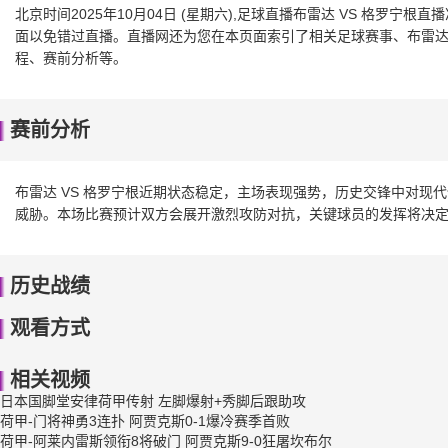
北京时间2025年10月04日 (星期六),足球直播布雷达 VS 格罗
面以免错过直播。直播网还为您在本页面索引了相关足球赛事、布雷达 
程、赛前分析等。
赛前分析
布雷达 VS 格罗宁根近期状态稳定，主场表现强势，历史交锋中对现
威胁。本场比赛预计双方会展开激烈攻防对抗，关键球员的发挥将决
历史战绩
观看方式
相关视频
日本国脚堂安律荷甲传射 左脚爆射+秀脚后跟助攻
荷甲-门将神勇3连扑 阿贾克斯0-1爆冷赛季首败
荷甲-阿莱内雷斯领衔8将破门 阿贾克斯9-0狂屠坎布尔