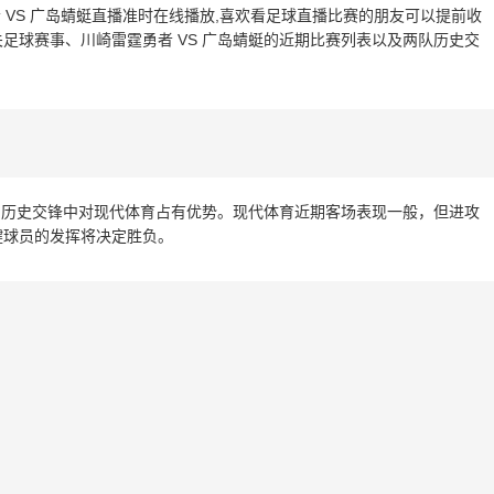
霆勇者 VS 广岛蜻蜓直播准时在线播放,喜欢看足球直播比赛的朋友可以提前收
足球赛事、川崎雷霆勇者 VS 广岛蜻蜓的近期比赛列表以及两队历史交
势，历史交锋中对现代体育占有优势。现代体育近期客场表现一般，但进攻
键球员的发挥将决定胜负。