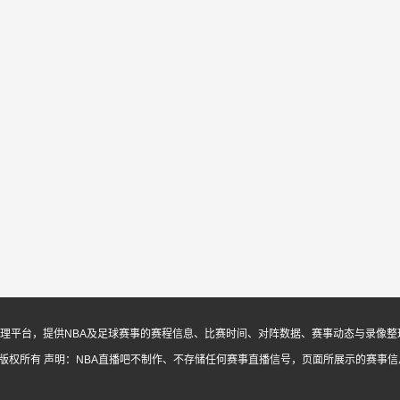
息与内容整理平台，提供NBA及足球赛事的赛程信息、比赛时间、对阵数据、赛事动态与录
ed. 版权所有
声明：NBA直播吧不制作、不存储任何赛事直播信号，页面所展示的赛事