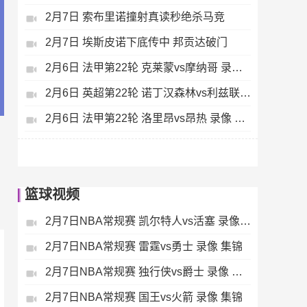
2月7日 索布里诺撞射真读秒绝杀马竞
2月7日 埃斯皮诺下底传中 邦贡达破门
2月6日 法甲第22轮 克莱蒙vs摩纳哥 录像 集锦
2月6日 英超第22轮 诺丁汉森林vs利兹联 录像 集锦
2月6日 法甲第22轮 洛里昂vs昂热 录像 集锦
篮球视频
2月7日NBA常规赛 凯尔特人vs活塞 录像 集锦
2月7日NBA常规赛 雷霆vs勇士 录像 集锦
2月7日NBA常规赛 独行侠vs爵士 录像 集锦
2月7日NBA常规赛 国王vs火箭 录像 集锦