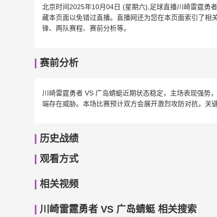
北京时间2025年10月04日 (星期六),足球直播川崎雷
藏本页面以免错过直播。直播网还为您在本页面索引了相关
锋、两队赛程、赛前分析等。
赛前分析
川崎雷霆勇者 VS 广岛蜻蜓近期状态稳定，主场表现强
端存在威胁。本场比赛预计双方会展开激烈攻防对抗，关
历史战绩
观看方式
相关视频
川崎雷霆勇者 VS 广岛蜻蜓 相关搜索