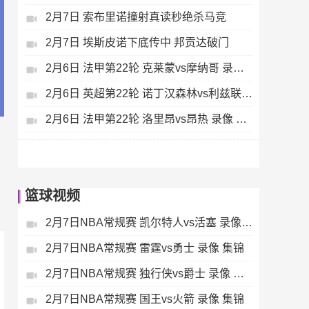
2月7日 索布里诺撞射真读秒绝杀马竞
2月7日 埃斯皮诺下底传中 邦贡达破门
2月6日 法甲第22轮 克莱蒙vs摩纳哥 录像 集锦
2月6日 英超第22轮 诺丁汉森林vs利兹联 录像 集锦
2月6日 法甲第22轮 洛里昂vs昂热 录像 集锦
篮球视频
2月7日NBA常规赛 凯尔特人vs活塞 录像 集锦
2月7日NBA常规赛 雷霆vs勇士 录像 集锦
2月7日NBA常规赛 独行侠vs爵士 录像 集锦
2月7日NBA常规赛 国王vs火箭 录像 集锦