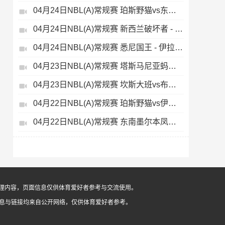
04月24日NBL(A)常规赛 珀斯野猫vs东南墨尔本凤凰 录像
04月24日NBL(A)常规赛 新西兰破坏者 - 阿德莱德36人 录像集锦
04月24日NBL(A)常规赛 悉尼国王 - 伊拉瓦拉老鹰 录像集锦
04月23日NBL(A)常规赛 塔斯马尼亚蚂蚁vs墨尔本联 录像集锦
04月23日NBL(A)常规赛 坎斯大班vs布里斯班子弹 录像集锦
04月22日NBL(A)常规赛 珀斯野猫vs伊拉瓦拉老鹰 录像
04月22日NBL(A)常规赛 东南墨尔本凤凰vs阿德莱德36人 录像
像整理内容，页面信息仅供体育爱好者参考与交流使用。
信息与链接均来自公开网络，仅供体育爱好者参考。