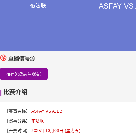
ASFAY VS
布法联
推荐免费高清观看)
比赛介绍
【赛事名称】
ASFAY VS AJEB
【赛事分类】
布法联
【开赛时间】
2025年10月03日 (星期五)