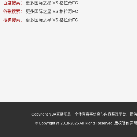
百度搜索：
更多国际之星 VS 格拉奇FC
谷歌搜索：
更多国际之星 VS 格拉奇FC
搜狗搜索：
更多国际之星 VS 格拉奇FC
Copyright NBA直播吧是一个体育赛事信息与内容整理平
© Copyright @ 2018-2026 All Rights Reserved. 版权所有
声