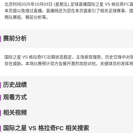
北京时间2025年10月03日 (星期五),足球直播国际之星 VS 格拉
本页面以免错过直播。直播网还为您在本页面索引了相关足球赛事、国际
两队赛程、赛前分析等。
赛前分析
国际之星 VS 格拉奇FC近期状态稳定，主场表现强势，历史交锋中
存在威胁。本场比赛预计双方会展开激烈攻防对抗，关键球员的发挥
历史战绩
观看方式
相关视频
国际之星 VS 格拉奇FC 相关搜索