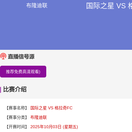
国际之星 VS 
布隆迪联
推荐免费高清观看)
比赛介绍
【赛事名称】
国际之星 VS 格拉奇FC
【赛事分类】
布隆迪联
【开赛时间】
2025年10月03日 (星期五)