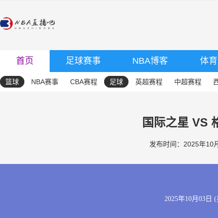
首页
足球赛事
NBA博客
体育
篮球
NBA赛事
CBA赛程
足球
英超赛程
中超赛程
国际之星 VS 
发布时间：2025年10月0
2025年10月03日 